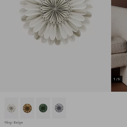
1
/
5
Färg: Beige