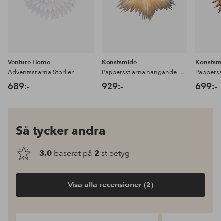
Venture Home
Konstsmide
Konstsm
Adventsstjärna Storlien
Pappersstjärna hängande 80cm
689:-
929:-
699:-
Så tycker andra
3.0
baserat på
2
st betyg
Visa alla recensioner (2)