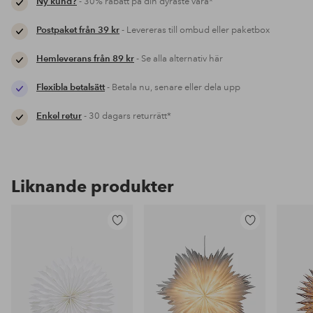
Ny kund?
- 30% rabatt på din dyraste vara*
Postpaket från 39 kr
- Levereras till ombud eller paketbox
Hemleverans från 89 kr
- Se alla alternativ här
Flexibla betalsätt
- Betala nu, senare eller dela upp
Enkel retur
- 30 dagars returrätt*
Liknande produkter
Lägg
Lägg
till
till
i
i
favoriter
favoriter