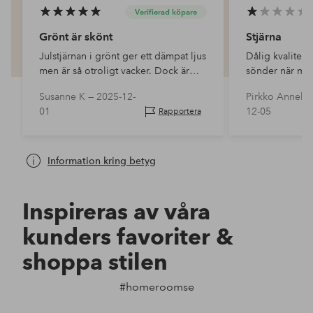
Verifierad köpare
Grönt är skönt
Stjärna
Julstjärnan i grönt ger ett dämpat ljus
Dålig kvalitet,
men är så otroligt vacker. Dock är
sönder när man
kardborrefästena dåliga och har
den!
Susanne K —
2025-12-
Pirkko Anneli 
släppt från själva stjärnan, men med
01
12-05
Rapportera
lite lim så sitter dom fint.
Information kring betyg
Inspireras av våra
kunders favoriter &
shoppa stilen
#homeroomse