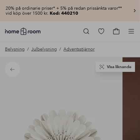
20% på ordinarie priser* + 5% på redan prissänkta varor**
vid köp över 1500 kr.
Kod: 440210
Homeroom
–
Gå
Gå
Pro
Allt
till
till
för
favoritmarkerad
kundvagn
Belysning
Julbelysning
Adventsstjärnor
hemmet
produkter
till
lågt
pris
Visa liknande
Tillbaka