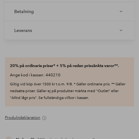
Betalning
Leverans
20% på ordinarie priser* + 5% på redan prissänkta varor**.
Ange kod i kassan: 440210
Giltig vid köp över 1500 kr t.o.m. 9/8. * Gäller ordinarie pris. ** Gäller
nedsatta priser. Gäller ej på produkter märkta med "Outlet" eller
"Alltid lågt pris". Se fullständiga villkor i kassan.
Produktdeklaration