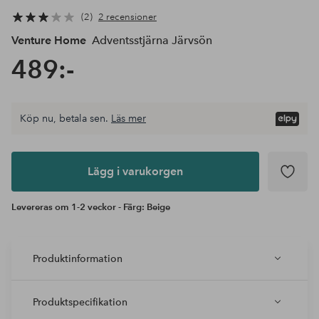
2
2 recensioner
Venture Home
Adventsstjärna Järvsön
489:-
Köp nu, betala sen.
Läs mer
Lägg i
varukorgen
Lägg i varukorgen
Levereras om 1-2 veckor - Färg: Beige
Produktinformation
Produktspecifikation