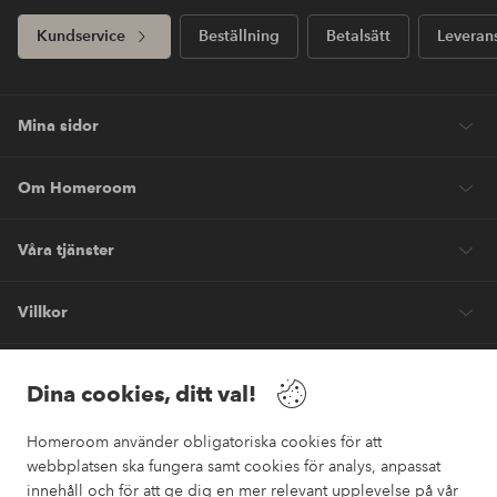
Kundservice
Beställning
Betalsätt
Leveran
Mina sidor
Om Homeroom
Våra tjänster
Villkor
Vänner
Dina cookies, ditt val!
Homeroom använder obligatoriska cookies för att
webbplatsen ska fungera samt cookies för analys, anpassat
innehåll och för att ge dig en mer relevant upplevelse på vår