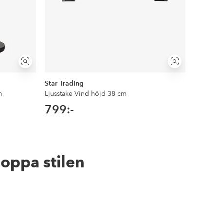
Visa
Visa
liknande
liknande
Star Trading
Star Tr
m
Ljusstake Vind höjd 38 cm
Ljussta
799:-
749:
hoppa stilen