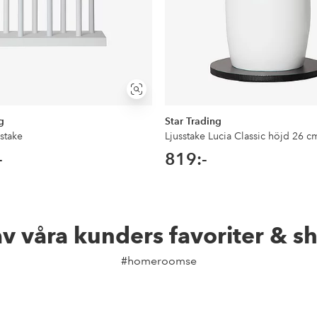
Visa
liknande
g
Star Trading
stake
Ljusstake Lucia Classic höjd 26 c
-
819:-
av våra kunders favoriter & s
#homeroomse