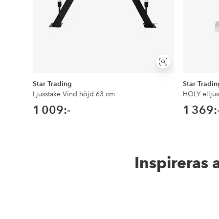
Visa
liknande
Star Trading
Star Tradin
Ljusstake Vind höjd 63 cm
HOLY elljus
1 009:-
1 369:
Inspireras 