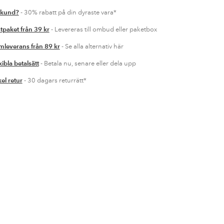
 kund?
- 30% rabatt på din dyraste vara*
tpaket från 39 kr
- Levereras till ombud eller paketbox
leverans från 89 kr
- Se alla alternativ här
xibla betalsätt
- Betala nu, senare eller dela upp
el retur
- 30 dagars returrätt*