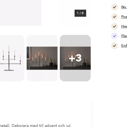
Ny
1
/
8
Pos
Hem
Fle
Enk
+3
metall. Dekorera med till advent och jul,