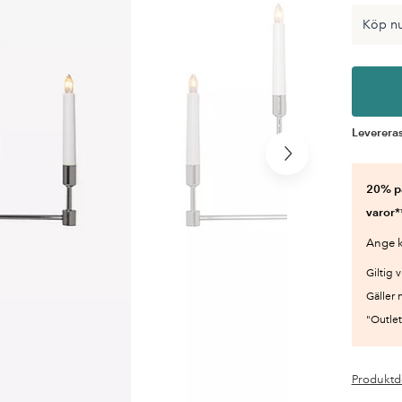
Köp nu
Leverera
Nästa
produkt
20% på
varor*
Ange k
Giltig v
Gäller 
"Outlet"
Produktd