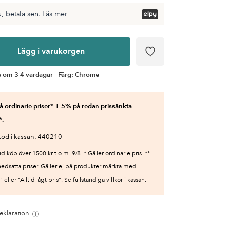
, betala sen.
Läs mer
Lägg i varukorgen
s om 3-4 vardagar - Färg: Chrome
 ordinarie priser* + 5% på redan prissänkta
*.
od i kassan: 440210
id köp över 1500 kr t.o.m. 9/8. * Gäller ordinarie pris. **
nedsatta priser. Gäller ej på produkter märkta med
 eller "Alltid lågt pris". Se fullständiga villkor i kassan.
eklaration