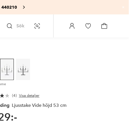
: 440210
St
Sök
Bildsök
Logga
Gå
Gå
in
till
till
på
favoritmarkerade
kundvagne
Homeroom
produkter
rome
4
Visa detaljer
ading
Ljusstake Vide höjd 53 cm
29:-