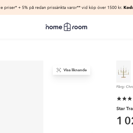
e priser* + 5% på redan prissänkta varor** vid köp över 1500 kr.
Kod
Homeroom
–
Allt
för
hemmet
till
lågt
pris
Visa liknande
Färg: Ch
Star Tr
1 0