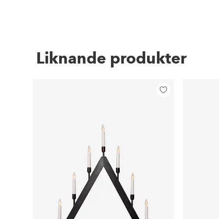
Liknande produkter
Lägg
till
i
favoriter