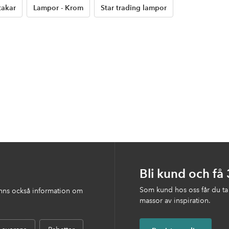
takar
Lampor - Krom
Star trading lampor
Bli kund och få
Som kund hos oss får du ta
finns också information om
massor av inspiration.