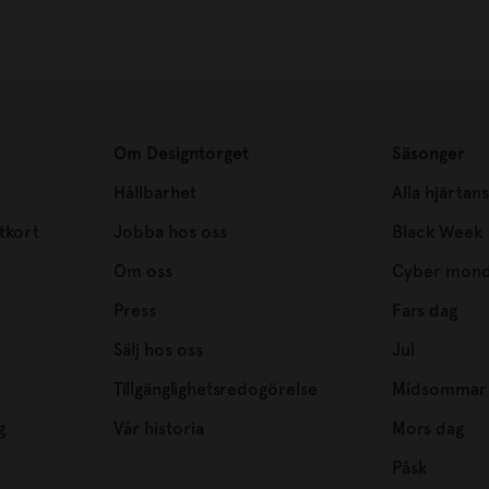
Om Designtorget
Säsonger
Hållbarhet
Alla hjärtan
tkort
Jobba hos oss
Black Week
Om oss
Cyber mon
Press
Fars dag
Sälj hos oss
Jul
Tillgänglighetsredogörelse
Midsommar
g
Vår historia
Mors dag
Påsk