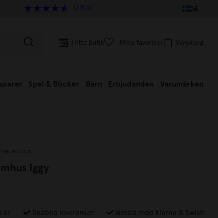
(3103)
SE
Hitta butik
Mina favoriter
Varukorg
soarer
Spel & Böcker
Barn
Erbjudanden
Varumärken
1 recension
omhus Iggy
0 kr
Snabba leveranser
Betala med Klarna & Swish