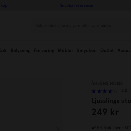
 köp!
Snabba leveranser
Kök
Belysning
Förvaring
Möbler
Smycken
Outlet
Acces
ÅHLÉNS HOME
4.0
Ljusslinga ut
249 kr
Fri frakt över 60