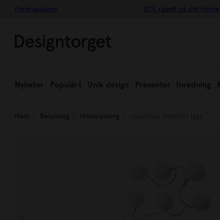
Företagskund
10% rabatt på ditt första
Nyheter
Populärt
Unik design
Presenter
Inredning
Hem
Belysning
Utebelysning
Ljusslinga utomhus Iggy