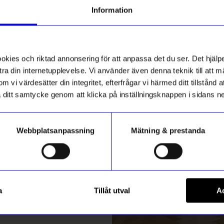
g till vårt nyhetsbrev och bli
Information
ed att få nyheter, inspiration
ch unika erbjudanden!
13%
ck får du
10% rabatt
på ditt
första köp.
ies och riktad annonsering för att anpassa det du ser. Det hjälpe
ra din internetupplevelse. Vi använder även denna teknik till att 
m vi värdesätter din integritet, efterfrågar vi härmed ditt tillstånd
aka ditt samtycke genom att klicka på inställningsknappen i sidans n
Webbplatsanpassning
Mätning & prestanda
ummer
Pluto
Registrera
ington 70x130 cm Steel
Hängande dekoration HENH
a
Tillåt utval
Ac
65
kr
75
kr
m hur vi hanterar din information i vår
integritetspolicy
.
I lager