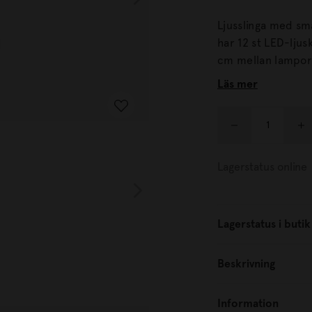
Ljusslinga med små 
har 12 st LED-ljus
cm mellan lamporna). Ljusslingan drivs med tre st AAA-batt
en timerfunktion.
Läs mer
Lagerstatus online
Lagerstatus i butik
Beskrivning
Information