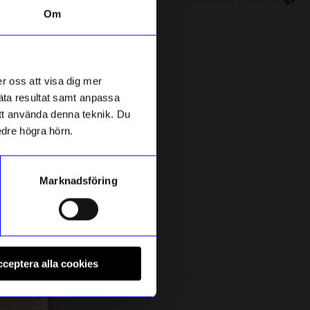
Om
13%
r oss att visa dig mer
mäta resultat samt anpassa
 att använda denna teknik. Du
edre högra hörn.
Marknadsföring
Pluto
Å
OUSE
Hängande dekoration SWEDISH IDYLL
L
ceptera alla cookies
65
kr
75
kr
I lager