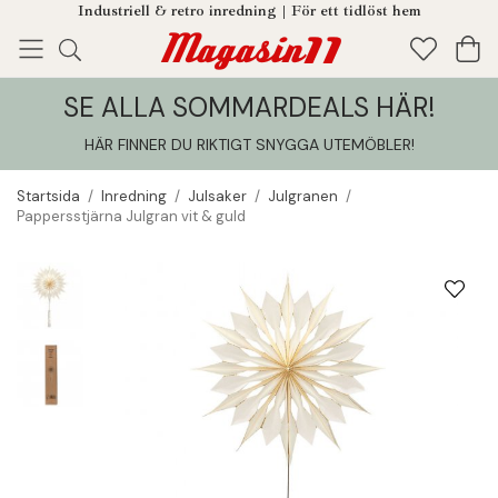
Industriell & retro inredning | För ett tidlöst hem
SE ALLA SOMMARDEALS HÄR!
Enjoy!
Tillagt i din varukorg
HÄR FINNER DU RIKTIGT SNYGGA UTEMÖBLER
!
Startsida
/
Inredning
/
Julsaker
/
Julgranen
/
Pappersstjärna Julgran vit & guld