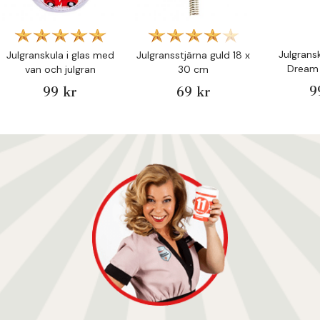
Julgrans
Julgranskula i glas med
Julgransstjärna guld 18 x
Dream 
van och julgran
30 cm
9
99 kr
69 kr