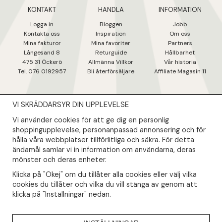
KONTAKT
HANDLA
INFORMATION
Logga in
Bloggen
Jobb
Kontakta oss
Inspiration
Om oss
Mina fakturo
r
Mina favoriter
Partners
Långesand 8
Returguide
Hållbarhet
475 31 Öcker
ö
Allmänna Villkor
Vår historia
Tel. 076 0192957
Bli återförsäljare
Affiliate Magasin 11
VI SKRÄDDARSYR DIN UPPLEVELSE
NYHETSBREV
Vi använder cookies för att ge dig en personlig
Såklart skall du ta del av våra bästa erbjudanden & nyheter!
shoppingupplevelse, personanpassad annonsering och för
hålla våra webbplatser tillförlitliga och säkra. För detta
ändamål samlar vi in information om användarna, deras
Din mail kommer endast användas till våra nyhetsbrev.
mönster och deras enheter.
Klicka på "Okej" om du tillåter alla cookies eller välj vilka
cookies du tillåter och vilka du vill stänga av genom att
klicka på "Inställningar" nedan.