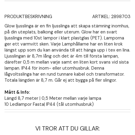
PRODUKTBESKRIVNING
ARTIKEL:
2898703
Glow ljusslinga är en fin ljusslinga att skapa stämning inomhus,
på din uteplats, balkong eller uterum. Glow har en svart
ljusslinga med 10st lampor i klart plastglas (PET). Lamporna
ger ett varmvitt sken. Varje Lamphållarne har en liten krok
längst upp som du kan använda till att hänga upp i tex en lina.
Ljusslingan är 8,7m lång och det är 4m till första lampan,
därefter 0,5 m mellan varje samt en liten kort svans vid sista
lampan. IP44 för inom- eller utomhusbruk. Denna
lågvoltsslinga har en rund tunnare kabel och transformator.
Totala längden är 8,7 m. Går ej att bygga på fler slingor.
Mått & Info:
Längd 8,7 meter | 0,5 Meter mellan varje lampa
10 Ledlampor Fasta| IP44 (tål utomhusbruk)
VI TROR ATT DU GILLAR: