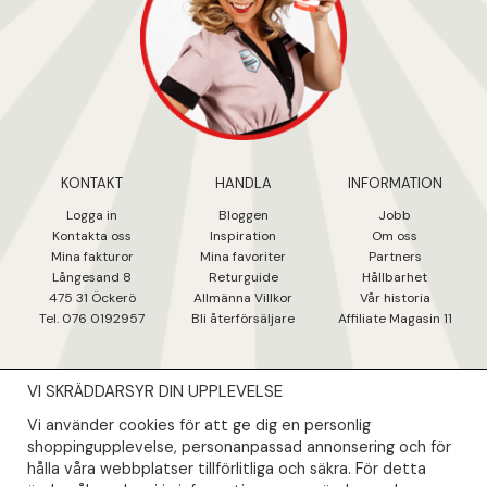
KONTAKT
HANDLA
INFORMATION
Logga in
Bloggen
Jobb
Kontakta oss
Inspiration
Om oss
Mina fakturo
r
Mina favoriter
Partners
Långesand 8
Returguide
Hållbarhet
475 31 Öcker
ö
Allmänna Villkor
Vår historia
Tel. 076 0192957
Bli återförsäljare
Affiliate Magasin 11
VI SKRÄDDARSYR DIN UPPLEVELSE
NYHETSBREV
Vi använder cookies för att ge dig en personlig
Såklart skall du ta del av våra bästa erbjudanden & nyheter!
shoppingupplevelse, personanpassad annonsering och för
hålla våra webbplatser tillförlitliga och säkra. För detta