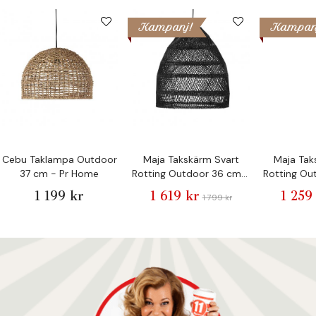
Kampanj!
Kampan
Cebu Taklampa Outdoor
Maja Takskärm Svart
Maja Tak
37 cm - Pr Home
Rotting Outdoor 36 cm -
Rotting Ou
Pr Home
Pr
1 199 kr
1 619 kr
1 259
1 799 kr