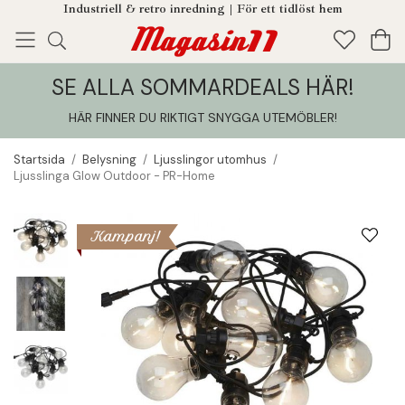
Industriell & retro inredning | För ett tidlöst hem
SE ALLA SOMMARDEALS HÄR!
Enjoy!
Tillagt i din varukorg
HÄR FINNER DU RIKTIGT SNYGGA UTEMÖBLER
!
Startsida
/
Belysning
/
Ljusslingor utomhus
/
Ljusslinga Glow Outdoor - PR-Home
Kampanj!