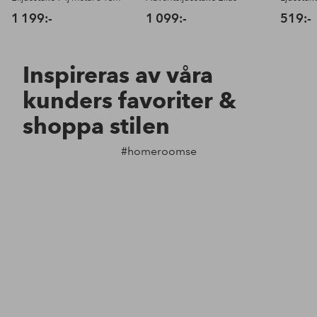
1 199:-
1 099:-
519:-
Inspireras av våra
kunders favoriter &
shoppa stilen
#homeroomse