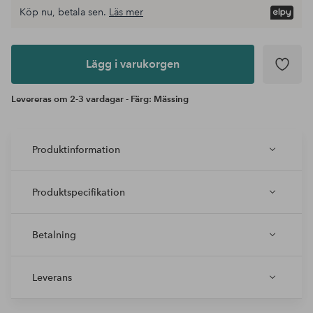
Köp nu, betala sen.
Läs mer
Lägg i
varukorgen
Lägg i varukorgen
Levereras om 2-3 vardagar - Färg: Mässing
Produktinformation
Produktspecifikation
Betalning
Leverans