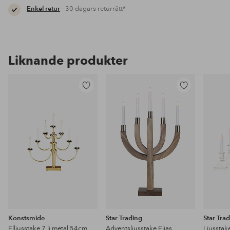
Enkel retur
- 30 dagars returrätt*
Liknande produkter
Lägg
Lägg
till
till
i
i
favoriter
favoriter
Konstsmide
Star Trading
Star Tra
Elljusstake 7 lj metal 54cm
Adventsljusstake Elias
Ljusstak