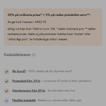
20% på ordinarie priser* + 5% på redan prissänkta varor**.
Ange kod i kassan: 440210
Giltig vid köp över 1500 kr t.o.m. 9/8. * Gäller ordinarie pris. ** Gäller
nedsatta priser. Gäller ej på produkter märkta med "Outlet" eller
"Alltid lågt pris". Se fullständiga villkor i kassan.
Produktdeklaration
Ny kund?
- 30% rabatt på din dyraste vara*
Postpaket från 39 kr
- Levereras till ombud eller paketbox
Hemleverans från 89 kr
- Se alla alternativ här
Flexibla betalsätt
- Betala nu, senare eller dela upp