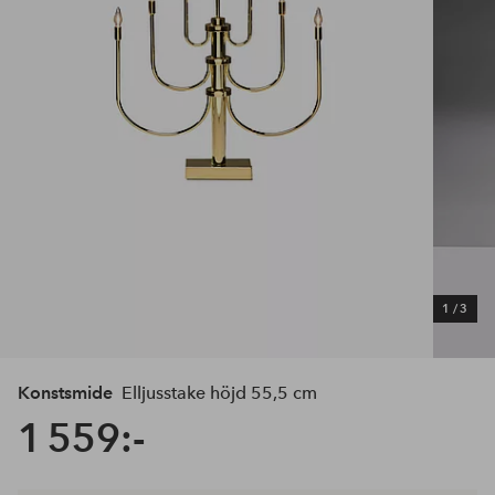
1
/
3
Konstsmide
Elljusstake höjd 55,5 cm
1 559:-