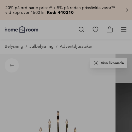
20% på ordinarie priser* + 5% på redan prissänkta varor**
vid köp över 1500 kr.
Kod: 440210
Homeroom
–
Gå
Gå
Pro
Allt
till
till
för
favoritmarkerad
kundvagn
Belysning
Julbelysning
Adventsljusstakar
hemmet
produkter
till
lågt
pris
Visa liknande
Tillbaka