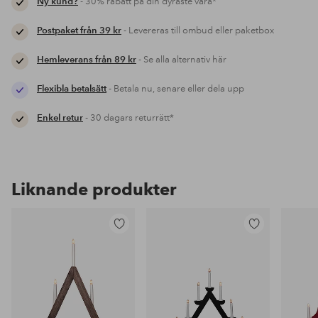
Ny kund?
- 30% rabatt på din dyraste vara*
Postpaket från 39 kr
- Levereras till ombud eller paketbox
Hemleverans från 89 kr
- Se alla alternativ här
Flexibla betalsätt
- Betala nu, senare eller dela upp
Enkel retur
- 30 dagars returrätt*
Liknande produkter
Lägg
Lägg
till
till
i
i
favoriter
favoriter