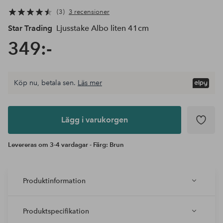
3
3 recensioner
Star Trading
Ljusstake Albo liten 41cm
349:-
Köp nu, betala sen.
Läs mer
Lägg i
varukorgen
Lägg i varukorgen
Levereras om 3-4 vardagar - Färg: Brun
Produktinformation
Produktspecifikation