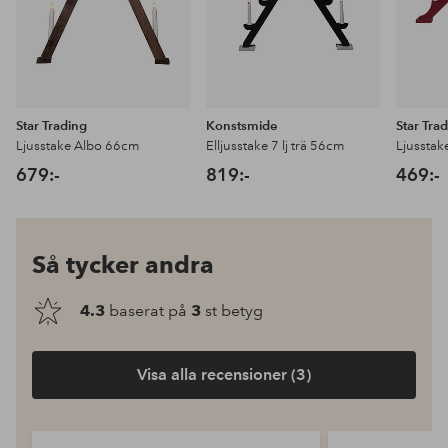
Star Trading
Konstsmide
Star Tra
Ljusstake Albo 66cm
Elljusstake 7 lj trä 56cm
Ljusstak
679:-
819:-
469:-
Så tycker andra
4.3
baserat på
3
st betyg
Visa alla recensioner (3)