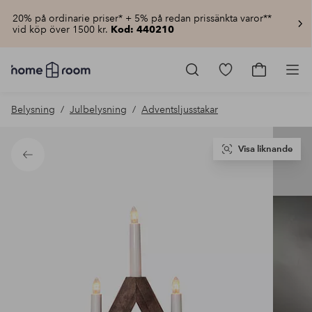
20% på ordinarie priser* + 5% på redan prissänkta varor**
vid köp över 1500 kr.
Kod: 440210
Homeroom
–
Gå
Gå
Pro
Allt
till
till
för
favoritmarkerad
kundvagn
Belysning
Julbelysning
Adventsljusstakar
hemmet
produkter
till
lågt
pris
Visa liknande
Tillbaka