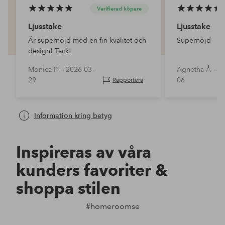
Verifierad köpare
Ljusstake
Ljusstake
Är supernöjd med en fin kvalitet och
Supernöjd
design! Tack!
Monica P —
2026-03-
Agnetha Å —
2
29
06
Rapportera
Information kring betyg
Inspireras av våra
kunders favoriter &
shoppa stilen
#homeroomse