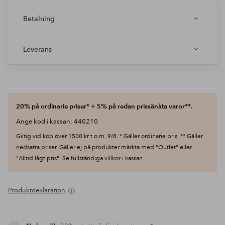
Betalning
Leverans
20% på ordinarie priser* + 5% på redan prissänkta varor**.
Ange kod i kassan: 440210
Giltig vid köp över 1500 kr t.o.m. 9/8. * Gäller ordinarie pris. ** Gäller
nedsatta priser. Gäller ej på produkter märkta med "Outlet" eller
"Alltid lågt pris". Se fullständiga villkor i kassan.
Produktdeklaration