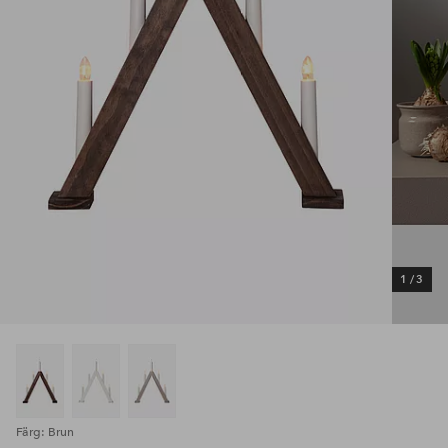
1
/
3
Färg: Brun