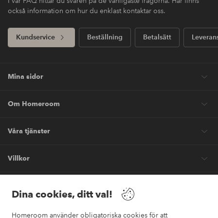
I vår FAQ hittar du svaren på de vanligaste frågorna. Här finns
också information om hur du enklast kontaktar oss.
Kundservice
Beställning
Betalsätt
Leveran
Mina sidor
Om Homeroom
Våra tjänster
Villkor
Vänner
Dina cookies, ditt val!
Homeroom använder obligatoriska cookies för att