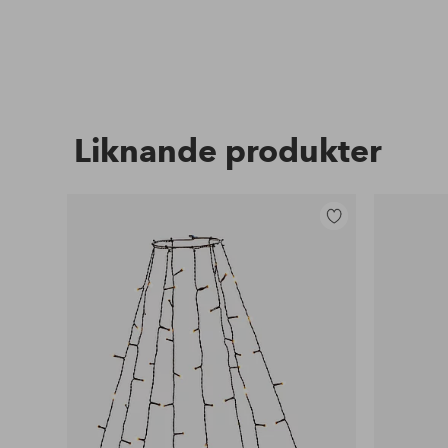
Liknande produkter
Lägg
till
i
favoriter