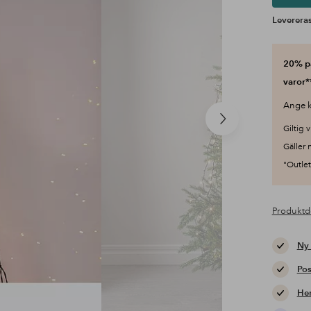
Levereras
20% på
varor*
Ange k
Nästa
Giltig v
produkt
Gäller 
"Outlet"
Produktd
Ny
Pos
Hem