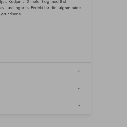
ljus. Kedjan är 2 meter hög med 8 st
av ljusslingorna. Perfekt för din julgran både
 grundserie.