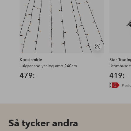
Visa
liknande
Konstsmide
Star Tradin
Julgransbelysning amb 240cm
Utomhusdek
479:-
419:-
Produ
Så tycker andra