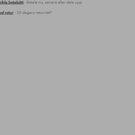
xibla betalsätt
- Betala nu, senare eller dela upp
el retur
- 30 dagars returrätt*