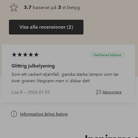
3.7
baserat på
3
st betyg
Visa alla recensioner (2)
Verifierad köpare
Glittrig julbelysning
Som ett vackert stjärnfall, ganska starka lampor som tar
över granen litegrann men vi älskar det!
Lisa B —
2026-01-03
Rapportera
Information kring betyg