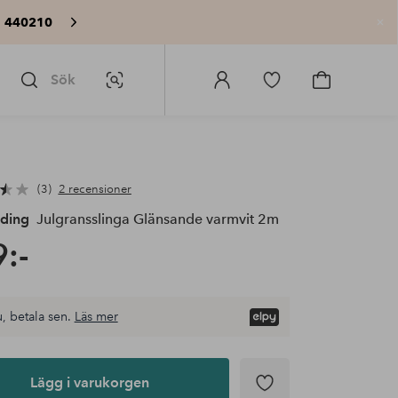
: 440210
St
Sök
Bildsök
Logga
Gå
Gå
in
till
till
på
favoritmarkerade
kundvagne
Homeroom
produkter
3
2 recensioner
ading
Julgransslinga Glänsande varmvit 2m
:-
, betala sen.
Läs mer
Lägg i varukorgen