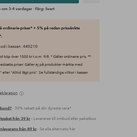
 om 3-4 vardagar - Färg: Svart
 ordinarie priser* + 5% på redan prissänkta
*.
od i kassan: 440210
id köp över 1500 kr t.o.m. 9/8. * Gäller ordinarie pris. **
nedsatta priser. Gäller ej på produkter märkta med
 eller "Alltid lågt pris". Se fullständiga villkor i kassan.
eklaration
 kund?
- 30% rabatt på din dyraste vara*
tpaket från 39 kr
- Levereras till ombud eller paketbox
leverans från 89 kr
- Se alla alternativ här