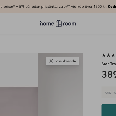
e priser* + 5% på redan prissänkta varor** vid köp över 1500 kr.
Kod
Homeroom
–
Allt
för
hemmet
till
lågt
pris
Visa liknande
Star Tr
389
Köp nu