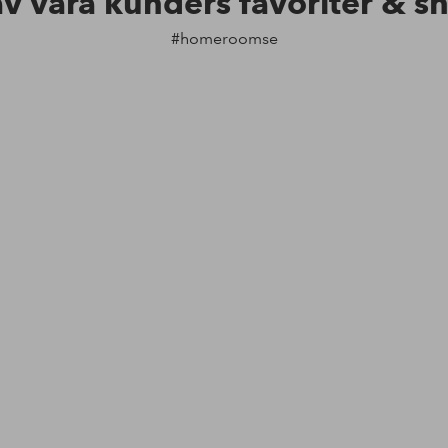
av våra kunders favoriter & s
#homeroomse