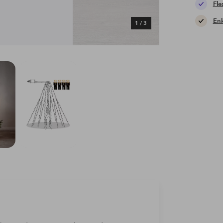
Fle
Enk
1
/
3