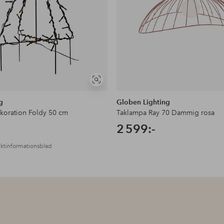
Visa
liknande
g
Globen Lighting
oration Foldy 50 cm
Taklampa Ray 70 Dammig rosa
2 599:-
ktinformationsblad