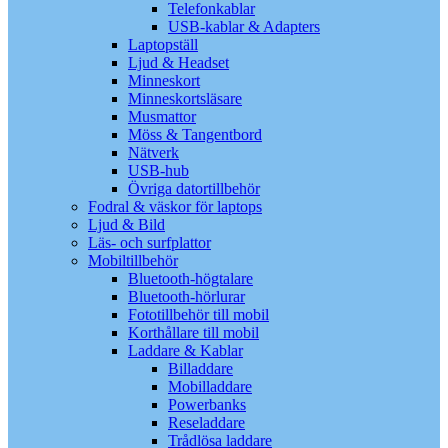
Telefonkablar
USB-kablar & Adapters
Laptopställ
Ljud & Headset
Minneskort
Minneskortsläsare
Musmattor
Möss & Tangentbord
Nätverk
USB-hub
Övriga datortillbehör
Fodral & väskor för laptops
Ljud & Bild
Läs- och surfplattor
Mobiltillbehör
Bluetooth-högtalare
Bluetooth-hörlurar
Fototillbehör till mobil
Korthållare till mobil
Laddare & Kablar
Billaddare
Mobilladdare
Powerbanks
Reseladdare
Trådlösa laddare