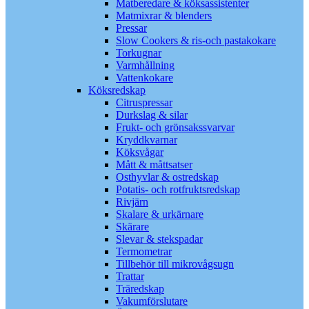
Matberedare & köksassistenter
Matmixrar & blenders
Pressar
Slow Cookers & ris-och pastakokare
Torkugnar
Varmhållning
Vattenkokare
Köksredskap
Citruspressar
Durkslag & silar
Frukt- och grönsakssvarvar
Kryddkvarnar
Köksvågar
Mått & måttsatser
Osthyvlar & ostredskap
Potatis- och rotfruktsredskap
Rivjärn
Skalare & urkärnare
Skärare
Slevar & stekspadar
Termometrar
Tillbehör till mikrovågsugn
Trattar
Träredskap
Vakumförslutare