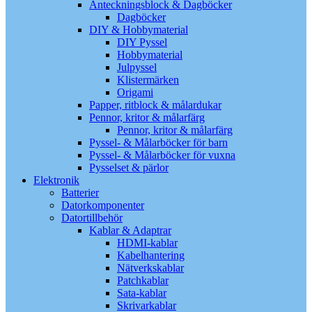
Anteckningsblock & Dagböcker
Dagböcker
DIY & Hobbymaterial
DIY Pyssel
Hobbymaterial
Julpyssel
Klistermärken
Origami
Papper, ritblock & målardukar
Pennor, kritor & målarfärg
Pennor, kritor & målarfärg
Pyssel- & Målarböcker för barn
Pyssel- & Målarböcker för vuxna
Pysselset & pärlor
Elektronik
Batterier
Datorkomponenter
Datortillbehör
Kablar & Adaptrar
HDMI-kablar
Kabelhantering
Nätverkskablar
Patchkablar
Sata-kablar
Skrivarkablar