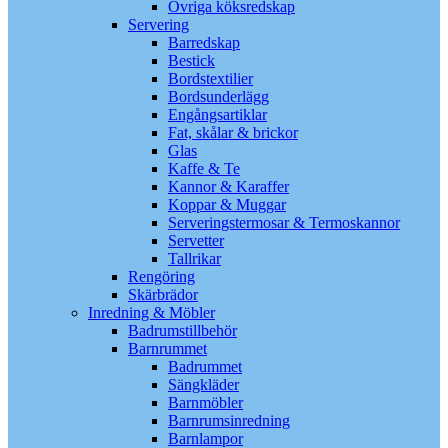
Övriga köksredskap
Servering
Barredskap
Bestick
Bordstextilier
Bordsunderlägg
Engångsartiklar
Fat, skålar & brickor
Glas
Kaffe & Te
Kannor & Karaffer
Koppar & Muggar
Serveringstermosar & Termoskannor
Servetter
Tallrikar
Rengöring
Skärbrädor
Inredning & Möbler
Badrumstillbehör
Barnrummet
Badrummet
Sängkläder
Barnmöbler
Barnrumsinredning
Barnlampor