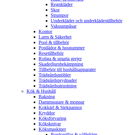
Regnkläder
Skor
Strumpor
Underkläder och underklädestillbehör
Vakuumpåsar
Kontor
Larm & Säkerhet
Pool & tillbehör
Postlådor & husnummer
Resetillbehör
Roliga & smarta grejer
Skadedjursbekämpning
Tillbehör till hushållsapparater
Trädgårdsmöbler
Trädgårdsprydnader
Trädgårdsutrustning
Kök & Hushåll
Bakning
Dammsugare & moppar
Kokkärl & Stekpannor
Kryddor
Köksförvaring
Köksknivar
Köksmaskiner
Bordsgrillar & våffeljärn