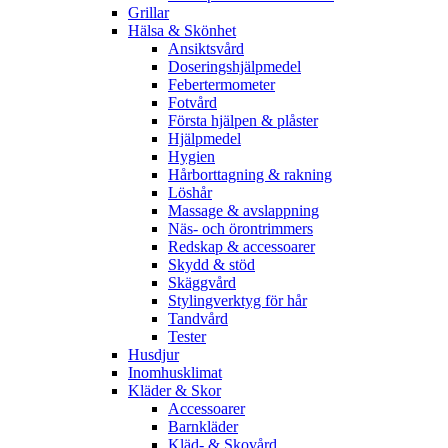
Grillar
Hälsa & Skönhet
Ansiktsvård
Doseringshjälpmedel
Febertermometer
Fotvård
Första hjälpen & plåster
Hjälpmedel
Hygien
Hårborttagning & rakning
Löshår
Massage & avslappning
Näs- och örontrimmers
Redskap & accessoarer
Skydd & stöd
Skäggvård
Stylingverktyg för hår
Tandvård
Tester
Husdjur
Inomhusklimat
Kläder & Skor
Accessoarer
Barnkläder
Kläd- & Skovård