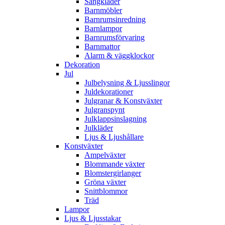
Sängkläder
Barnmöbler
Barnrumsinredning
Barnlampor
Barnrumsförvaring
Barnmattor
Alarm & väggklockor
Dekoration
Jul
Julbelysning & Ljusslingor
Juldekorationer
Julgranar & Konstväxter
Julgranspynt
Julklappsinslagning
Julkläder
Ljus & Ljushållare
Konstväxter
Ampelväxter
Blommande växter
Blomstergirlanger
Gröna växter
Snittblommor
Träd
Lampor
Ljus & Ljusstakar