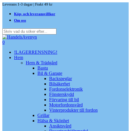
Skip
Leverans 1-3 dagar | Frakt 49 kr
to
Köp- och leveransvillkor
main
content
Om oss
Close
Search
search
0
Menu
!LAGERRENSNING!
Hem
Hem & Trädgård
Bastu
Bil & Garage
Backspeglar
Bilsäkerhet
Fordonselektronik
Fönsterskydd
Förvaring till bil
Motorfordonsvård
Vinterprodukter till fordon
Grillar
Hälsa & Skönhet
Ansiktsvård