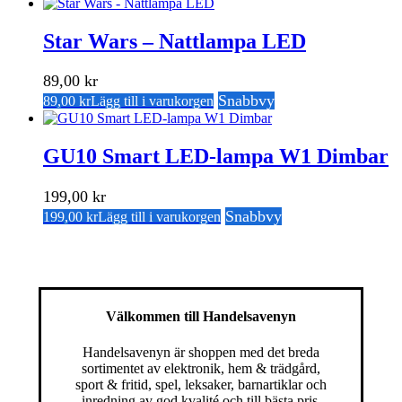
Star Wars – Nattlampa LED
89,00
kr
Snabbvy
89,00
kr
Lägg till i varukorgen
GU10 Smart LED-lampa W1 Dimbar
199,00
kr
Snabbvy
199,00
kr
Lägg till i varukorgen
Välkommen till Handelsavenyn
Handelsavenyn är shoppen med det breda
sortimentet av elektronik, hem & trädgård,
sport & fritid, spel, leksaker, barnartiklar och
inredning av god kvalité och till bästa pris.