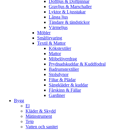
Doftljus & Doftpinnar
Gravljus & Marschaller
Lyktor & Ljusstakar
Långa ljus
Tändare & tändstickor
Värmeljus
Möbler
Småförvaring
Textil & Mattor
Kökstextiler
Mattor
Möbelöverdrag
Prydnadskuddar & Kuddfodral
Badrumstextilier
Stolsdynor
Filtar & Plädar
Sängkläder & kuddar
Fårskinn & Fällar
Gardiner
Bygg
El
Kläder & Skydd
Mätinstrument
Tejp
Vatten och sanitet