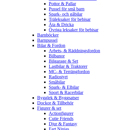
Pottor & Pallar
Pussel för små barn
Spark- och gåbilar
Träleksaker för bebisar
Äta & Dricka
Övriga leksaker för bebisar
Barnböcker
Barnpussel
Bilar & Fordon
Arbets- & Räddningsfordon
Bilbanor
Bilgarage & Set
Lastbilar & Traktorer
MC- & Terrängfordon
Radiostyrt
Småbilar
Spark- & Elbilar
Sport & Racerbilar
Bygglek & Byggsatser
Dockor & Tillbehör
Figurer & set
Actionfigurer
Cutie Friends
Djur & Fantasy
Fart Ninjas