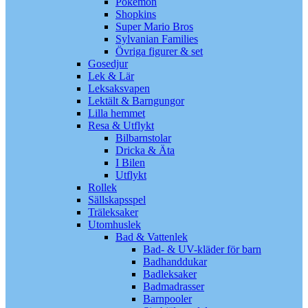
Pokémon
Shopkins
Super Mario Bros
Sylvanian Families
Övriga figurer & set
Gosedjur
Lek & Lär
Leksaksvapen
Lektält & Barngungor
Lilla hemmet
Resa & Utflykt
Bilbarnstolar
Dricka & Äta
I Bilen
Utflykt
Rollek
Sällskapsspel
Träleksaker
Utomhuslek
Bad & Vattenlek
Bad- & UV-kläder för barn
Badhanddukar
Badleksaker
Badmadrasser
Barnpooler