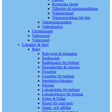
Romerska ringar
Tillbehör till träningsställning
Träningsband
Träningsredskap för ben
Träningsutrustning
Vattenflaskor
Utomhusspel
Vattensport
Vintersport
Leksaker & Spel
Baby
Babygym & lekmattor
Badkarslek
Badleksaker för bebisar
Barnsäkerhet & omsorg
Dragdjur
Gosedjur för bebisar
Interaktiva leksaker
Klossar
Leksaksbilar för bebisar
Leksaksfigurer för bebisar
Pottor & Pallar
Pussel för små barn
Spark- och gåbilar