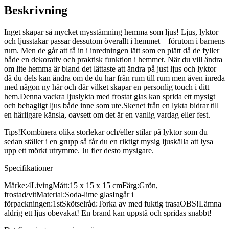
Beskrivning
Inget skapar så mycket mysstämning hemma som ljus! Ljus, lyktor
och ljusstakar passar dessutom överallt i hemmet – förutom i barnens
rum. Men de går att få in i inredningen lätt som en plätt då de fyller
både en dekorativ och praktisk funktion i hemmet. När du vill ändra
om lite hemma är bland det lättaste att ändra på just ljus och lyktor
då du dels kan ändra om de du har från rum till rum men även inreda
med någon ny här och där vilket skapar en personlig touch i ditt
hem.Denna vackra ljuslykta med frostat glas kan sprida ett mysigt
och behagligt ljus både inne som ute.Skenet från en lykta bidrar till
en härligare känsla, oavsett om det är en vanlig vardag eller fest.
Tips!Kombinera olika storlekar och/eller stilar på lyktor som du
sedan ställer i en grupp så får du en riktigt mysig ljuskälla att lysa
upp ett mörkt utrymme. Ju fler desto mysigare.
Specifikationer
Märke:4LivingMått:15 x 15 x 15 cmFärg:Grön,
frostad/vitMaterial:Soda-lime glasIngår i
förpackningen:1stSkötselråd:Torka av med fuktig trasaOBS!Lämna
aldrig ett ljus obevakat! En brand kan uppstå och spridas snabbt!