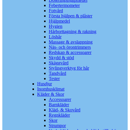
Doseringshjälpmedel
Febertermometer
Fotvård
Första hjälpen & plåster
Hjälpmedel
Hygien
Hårborttagning & rakning
Löshår
Massage & avslappning
Näs- och örontrimmers
Redskap & accessoarer
Skydd & stöd
Skäggvård
Stylingverktyg för hår
Tandvård
Tester
Husdjur
Inomhusklimat
Kläder & Skor
Accessoarer
Barnkläder
Kläd- & Skovård
Regnkläder
Skor
Strumpor