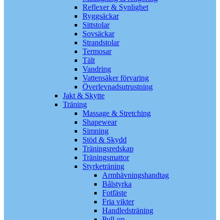
Reflexer & Synlighet
Ryggsäckar
Sittstolar
Sovsäckar
Strandstolar
Termosar
Tält
Vandring
Vattensäker förvaring
Överlevnadsutrustning
Jakt & Skytte
Träning
Massage & Stretching
Shapewear
Simning
Stöd & Skydd
Träningsredskap
Träningsmattor
Styrketräning
Armhävningshandtag
Bålstyrka
Fotfäste
Fria vikter
Handledsträning
Pull-up