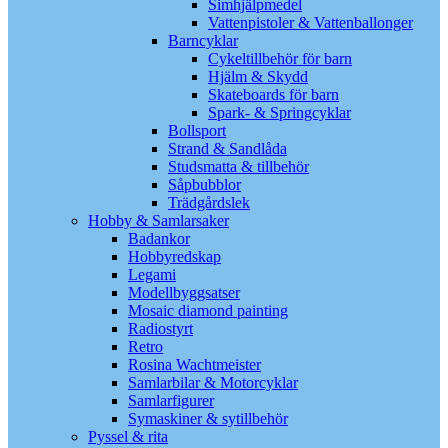
Simhjälpmedel
Vattenpistoler & Vattenballonger
Barncyklar
Cykeltillbehör för barn
Hjälm & Skydd
Skateboards för barn
Spark- & Springcyklar
Bollsport
Strand & Sandlåda
Studsmatta & tillbehör
Såpbubblor
Trädgårdslek
Hobby & Samlarsaker
Badankor
Hobbyredskap
Legami
Modellbyggsatser
Mosaic diamond painting
Radiostyrt
Retro
Rosina Wachtmeister
Samlarbilar & Motorcyklar
Samlarfigurer
Symaskiner & sytillbehör
Pyssel & rita