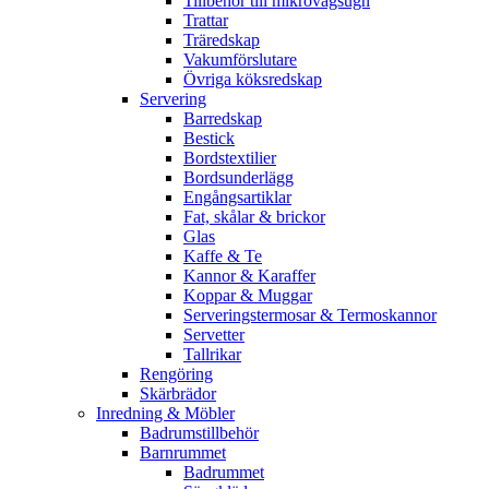
Tillbehör till mikrovågsugn
Trattar
Träredskap
Vakumförslutare
Övriga köksredskap
Servering
Barredskap
Bestick
Bordstextilier
Bordsunderlägg
Engångsartiklar
Fat, skålar & brickor
Glas
Kaffe & Te
Kannor & Karaffer
Koppar & Muggar
Serveringstermosar & Termoskannor
Servetter
Tallrikar
Rengöring
Skärbrädor
Inredning & Möbler
Badrumstillbehör
Barnrummet
Badrummet