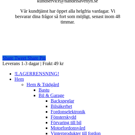
kundservice@handelsavenyn.se
Vår kundtjänst har öppet alla helgfria vardagar. Vi
besvarar dina frågor så fort som möjligt, senast inom 48
timmar.
Share
Tweet
Share
Pin
Close
Leverans 1-3 dagar | Frakt 49 kr
Menu
!LAGERRENSNING!
Hem
Hem & Trädgård
Bastu
Bil & Garage
Backspeglar
Bilsäkerhet
Fordonselektronik
Fönsterskydd
Förvaring till bil
Motorfordonsvård
Vinterprodukter till fordon