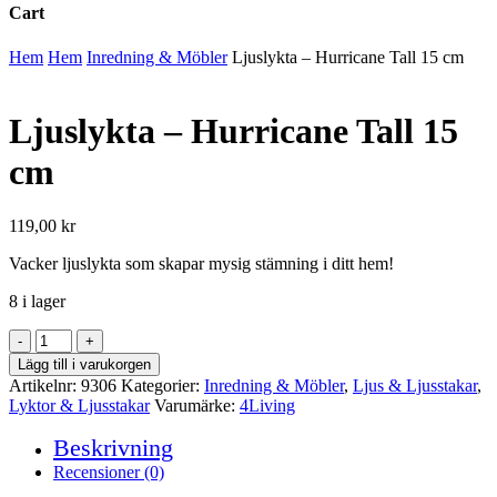
Cart
Close
Hem
Hem
Inredning & Möbler
Ljuslykta – Hurricane Tall 15 cm
Cart
Ljuslykta – Hurricane Tall 15
cm
119,00
kr
Vacker ljuslykta som skapar mysig stämning i ditt hem!
8 i lager
Ljuslykta
-
Lägg till i varukorgen
Hurricane
Artikelnr:
9306
Kategorier:
Inredning & Möbler
,
Ljus & Ljusstakar
,
Tall
Lyktor & Ljusstakar
Varumärke:
4Living
15
cm
Beskrivning
mängd
Recensioner (0)