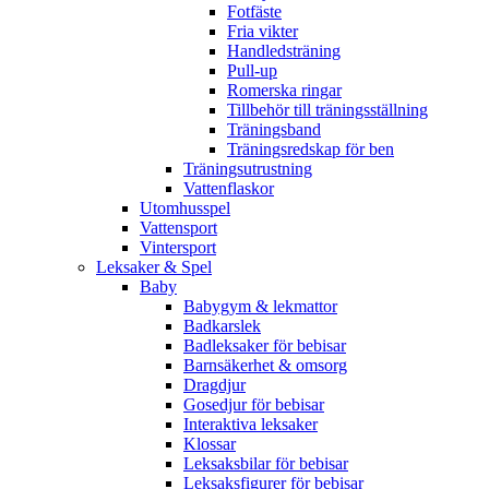
Fotfäste
Fria vikter
Handledsträning
Pull-up
Romerska ringar
Tillbehör till träningsställning
Träningsband
Träningsredskap för ben
Träningsutrustning
Vattenflaskor
Utomhusspel
Vattensport
Vintersport
Leksaker & Spel
Baby
Babygym & lekmattor
Badkarslek
Badleksaker för bebisar
Barnsäkerhet & omsorg
Dragdjur
Gosedjur för bebisar
Interaktiva leksaker
Klossar
Leksaksbilar för bebisar
Leksaksfigurer för bebisar