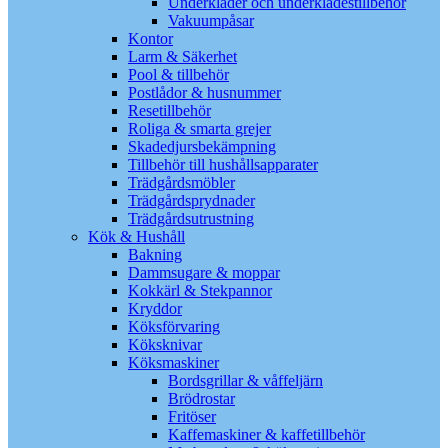
Underkläder och underklädestillbehör
Vakuumpåsar
Kontor
Larm & Säkerhet
Pool & tillbehör
Postlådor & husnummer
Resetillbehör
Roliga & smarta grejer
Skadedjursbekämpning
Tillbehör till hushållsapparater
Trädgårdsmöbler
Trädgårdsprydnader
Trädgårdsutrustning
Kök & Hushåll
Bakning
Dammsugare & moppar
Kokkärl & Stekpannor
Kryddor
Köksförvaring
Köksknivar
Köksmaskiner
Bordsgrillar & våffeljärn
Brödrostar
Fritöser
Kaffemaskiner & kaffetillbehör