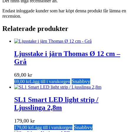
Det finns inga recensioner än.
Endast inloggade kunder som har köpt denna produkt får lämna en
recension.
Relaterade produkter
Ljusstake i järn Thomas Ø 12 cm –
Grå
69,00
kr
Snabbvy
69,00
kr
Lägg till i varukorgen
SL1 Smart LED light strip /
Ljusslinga 2,8m
179,00
kr
Snabbvy
179,00
kr
Lägg till i varukorgen