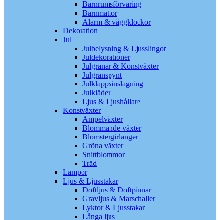
Barnrumsförvaring
Barnmattor
Alarm & väggklockor
Dekoration
Jul
Julbelysning & Ljusslingor
Juldekorationer
Julgranar & Konstväxter
Julgranspynt
Julklappsinslagning
Julkläder
Ljus & Ljushållare
Konstväxter
Ampelväxter
Blommande växter
Blomstergirlanger
Gröna växter
Snittblommor
Träd
Lampor
Ljus & Ljusstakar
Doftljus & Doftpinnar
Gravljus & Marschaller
Lyktor & Ljusstakar
Långa ljus