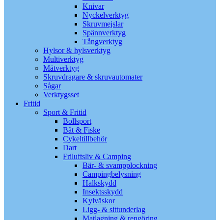
Knivar
Nyckelverktyg
Skruvmejslar
Spännverktyg
Tångverktyg
Hylsor & hylsverktyg
Multiverktyg
Mätverktyg
Skruvdragare & skruvautomater
Sågar
Verktygsset
Fritid
Sport & Fritid
Bollsport
Båt & Fiske
Cykeltillbehör
Dart
Friluftsliv & Camping
Bär- & svampplockning
Campingbelysning
Halkskydd
Insektsskydd
Kylväskor
Ligg- & sittunderlag
Matlagning & rengöring