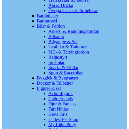
Träleksaker för bebisar
Äta & Dricka
Övriga leksaker för bebisar
Barnböcker
Barnpussel
Bilar & Fordon
Arbets- & Räddningsfordon
Bilbanor
Bilgarage & Set
Lastbilar & Traktorer
MC- & Terrängfordon
Radiostyrt
Småbilar
Spark- & Elbilar
Sport & Racerbilar
Bygglek & Byggsatser
Dockor & Tillbehör
Figurer & set
Actionfigurer
Cutie Friends
Djur & Fantasy
Fart Ninjas
Greta Gris
Littlest Pet Shop
My Little Pony