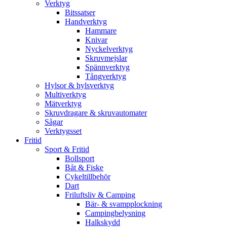
Verktyg
Bitssatser
Handverktyg
Hammare
Knivar
Nyckelverktyg
Skruvmejslar
Spännverktyg
Tångverktyg
Hylsor & hylsverktyg
Multiverktyg
Mätverktyg
Skruvdragare & skruvautomater
Sågar
Verktygsset
Fritid
Sport & Fritid
Bollsport
Båt & Fiske
Cykeltillbehör
Dart
Friluftsliv & Camping
Bär- & svampplockning
Campingbelysning
Halkskydd