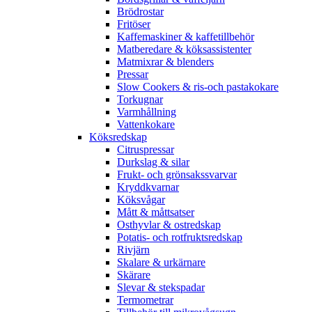
Brödrostar
Fritöser
Kaffemaskiner & kaffetillbehör
Matberedare & köksassistenter
Matmixrar & blenders
Pressar
Slow Cookers & ris-och pastakokare
Torkugnar
Varmhållning
Vattenkokare
Köksredskap
Citruspressar
Durkslag & silar
Frukt- och grönsakssvarvar
Kryddkvarnar
Köksvågar
Mått & måttsatser
Osthyvlar & ostredskap
Potatis- och rotfruktsredskap
Rivjärn
Skalare & urkärnare
Skärare
Slevar & stekspadar
Termometrar