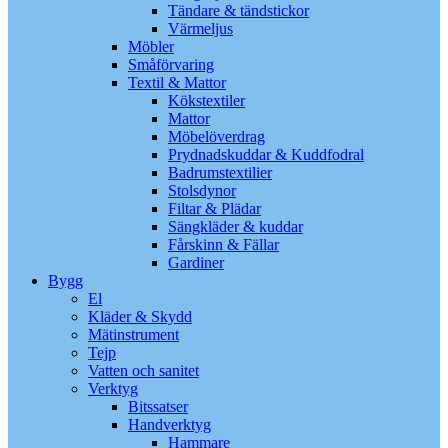
Tändare & tändstickor
Värmeljus
Möbler
Småförvaring
Textil & Mattor
Kökstextiler
Mattor
Möbelöverdrag
Prydnadskuddar & Kuddfodral
Badrumstextilier
Stolsdynor
Filtar & Plädar
Sängkläder & kuddar
Fårskinn & Fällar
Gardiner
Bygg
El
Kläder & Skydd
Mätinstrument
Tejp
Vatten och sanitet
Verktyg
Bitssatser
Handverktyg
Hammare