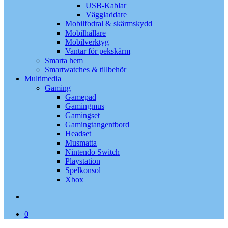
USB-Kablar
Väggladdare
Mobilfodral & skärmskydd
Mobilhållare
Mobilverktyg
Vantar för pekskärm
Smarta hem
Smartwatches & tillbehör
Multimedia
Gaming
Gamepad
Gamingmus
Gamingset
Gamingtangentbord
Headset
Musmatta
Nintendo Switch
Playstation
Spelkonsol
Xbox
search
0