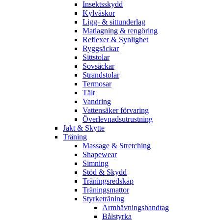
Insektsskydd
Kylväskor
Ligg- & sittunderlag
Matlagning & rengöring
Reflexer & Synlighet
Ryggsäckar
Sittstolar
Sovsäckar
Strandstolar
Termosar
Tält
Vandring
Vattensäker förvaring
Överlevnadsutrustning
Jakt & Skytte
Träning
Massage & Stretching
Shapewear
Simning
Stöd & Skydd
Träningsredskap
Träningsmattor
Styrketräning
Armhävningshandtag
Bålstyrka