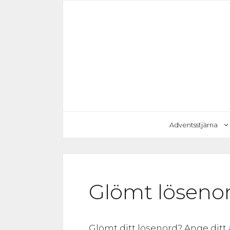
Hoppa
till
innehåll
Adventsstjärna
Glömt löseno
Glömt ditt lösenord? Ange ditt 