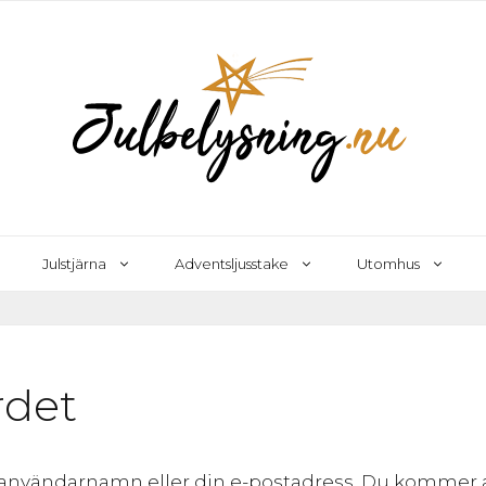
Julstjärna
Adventsljusstake
Utomhus
rdet
användarnamn eller din e-postadress. Du kommer att