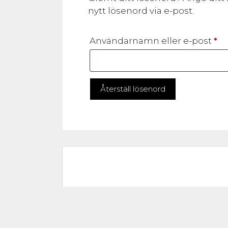
nytt lösenord via e-post.
Ob
Användarnamn eller e-post
*
Återställ lösenord